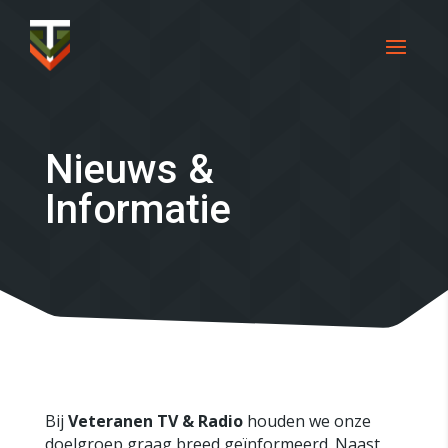
Nieuws &
Informatie
Bij
Veteranen TV & Radio
houden we onze
doelgroep graag breed geïnformeerd. Naast