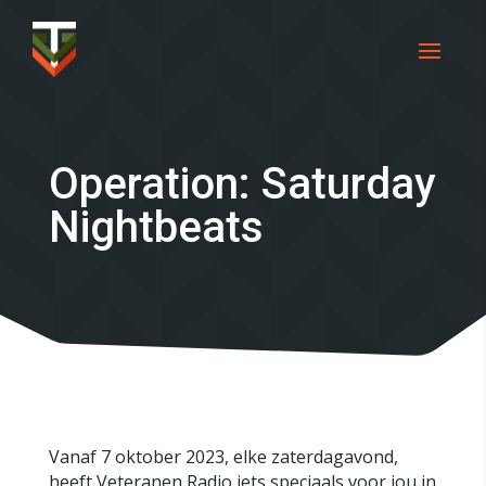
Operation: Saturday
Nightbeats
Vanaf 7 oktober 2023, elke zaterdagavond,
heeft Veteranen Radio iets speciaals voor jou in