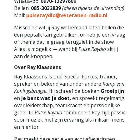
WhatsApp:
0970-13297800
Bellen:
085-3032839
(alleen tijdens de uitzending)
Mail:
pulseraydio@veteranen-radio.nl
Misschien wil jij Ray wel iemand laten bellen die
een peptalk kan gebruiken, of heb je een vraag
of thema dat je graag terugziet in de show.
Alles is mogelijk — want bij
Pulse Raydio
zit jij
aan de knoppen.
Over Ray Klaassens
Ray Klaassens is oud-Special Forces, trainer,
spreker en bekend van onder andere
Kamp van
Koningsbrugge
. Hij schreef de boeken
Groeipijn
en
Je bent wat je doet
, en spreekt regelmatig
over leiderschap, teamkracht en persoonlijke
groei. In
Pulse Raydio
combineert Ray zijn passie
voor muziek met zijn ervaring als militair, mens
en mentor.
Ray maakt deze serie van acht afleveringen